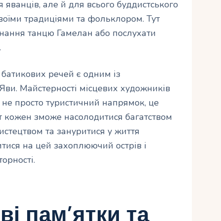
ля яванців, але й для всього буддистського
своїми традиціями та фольклором. Тут
нання танцю Гамелан або послухати
.
 батикових речей є одним із
Яви. Майстерності місцевих художників
 не просто туристичний напрямок, це
т кожен зможе насолодитися багатством
истецтвом та зануритися у життя
итися на цей захоплюючий острів і
орності.
і пам’ятки та