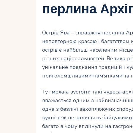
перлина Архі
Острів Ява – справжня перлина Ар
неповторною красою і багатством к
острів є найбільш населеним місц
різних національностей. Велика рі
унікальне поєднання традицій і ку
приголомшливими пам’ятками та 
Тут можна зустріти такі чудеса арх
вважається одним з найвизначніших
одна з безлічі захоплюючих споруд
кухні теж не залишить байдужими г
багато в чому вплинули на гастрон