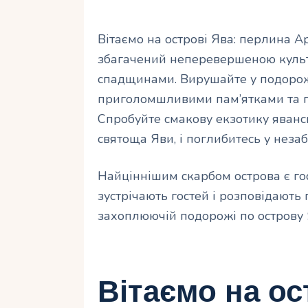
Вітаємо на острові Ява: перлина 
збагачений неперевершеною куль
спадщинами. Вирушайте у подорож
приголомшливими пам’ятками та пр
Спробуйте смакову екзотику явансь
святоща Яви, і поглибитесь у неза
Найціннішим скарбом острова є гос
зустрічають гостей і розповідають 
захоплюючій подорожі по острову 
Вітаємо на ос