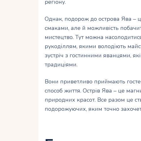
регіону.
Однак, подорож до острова Ява – ц
смаками, але й можливість побачи
мистецтво. Тут можна насолодитис
рукоділлям, якими володіють майс
зустріч з гостинними яванцями, як
традиціями.
Вони приветливо приймають гостей
способ життя. Острів Ява – це магни
природних красот. Все разом це с
подорожуючих, яким точно захочеть