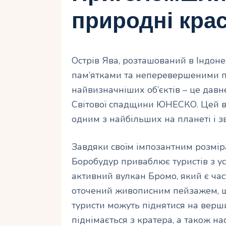
природні кра
Острів Ява, розташований в Індон
пам’ятками та неперевершеними п
найвизначніших об’єктів – це давн
Світової спадщини ЮНЕСКО. Цей в
одним з найбільших на планеті і зво
Завдяки своїм імпозантним розміра
Боробудур приваблює туристів з ус
активний вулкан Бромо, який є ча
оточений живописним пейзажем, щ
туристи можуть піднятися на верши
піднімається з кратера, а також 