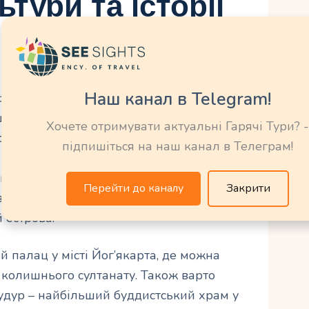
тури та історії
Наш канал в Telegram!
зії, є справжньою перлиною культури та
ошаровою спадщиною, яка поєднує в собі
Хочете отримувати актуальні Гарячі Тури? -
ської та європейської культур. Острів Ява є
підпишіться на наш канал в Телеграм!
таких як яванці, сунданці, мадурці та
ю унікальну культуру та традиції. Тут
Перейти до каналу
Закрити
, палаців та історичних пам’яток, які
 острова.
 палац у місті Йог’якарта, де можна
 колишнього султанату. Також варто
удур – найбільший буддистський храм у