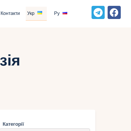
Контакти
Укр
Ру
зія
Категорії