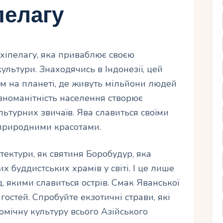
пелагу
хіпелагу, яка приваблює своєю
ультури. Знаходячись в Індонезії, цей
ем на планеті, де живуть мільйони людей
зноманітність населення створює
льтурних звичаїв. Ява славиться своїми
природними красотами.
ітектури, як святиня Боробудур, яка
 буддистських храмів у світі. І це лише
, якими славиться острів. Смак Яванської
остей. Спробуйте екзотичні страви, які
омічну культуру всього Азійського