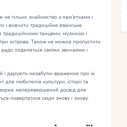
е не тільки знайомство з пам’ятками і
ти і вивчити традиційне яванське
я традиційними танцями, музикою і
три острова. Також не можна пропустити
і радо поделяться своїми звичаями і
 і дарують незабутні враження про їх
т для любителів культури, історії та
творює неперевершений досвід для
ся повертатися сюди знову і знову.