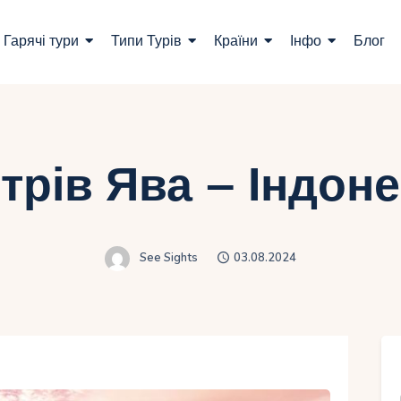
ошук турів
Гарячі тури
Типи Турів
Країни
Інфо
Блог
арячі тури
ипи Турів
раїни
трів Ява – Індоне
нфо
лог
See Sights
03.08.2024
онтакти
Укр