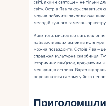
світі, який є святощем не тільки д
світу. Острів Ява також славиться 
можна побачити захоплююче вико
мелодій гучного гамелан-оркестру
Крім того, мистецтво виготовлення
найважливіших аспектів культури 
можна позаздрити. Острів Ява – це
справжня культурна скарбниця. Ту
історичних пам’яток, вражаючим м
мешканців острова. Варто відправ
переконатися самому у його неповт
Приголомшлив