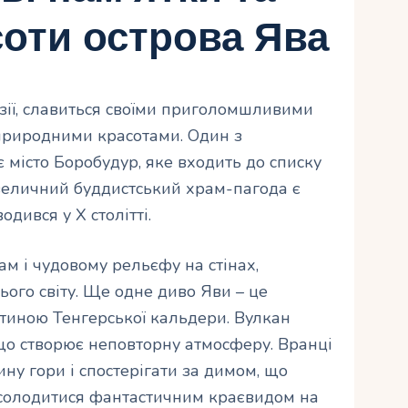
соти острова Ява
езії, славиться своїми приголомшливими
риродними красотами. Один з
є місто Боробудур, яке входить до списку
еличний буддистський храм-пагода є
дився у X столітті.
м і чудовому рельєфу на стінах,
ього світу. Ще одне диво Яви – це
стиною Тенгерської кальдери. Вулкан
о створює неповторну атмосферу. Вранці
ну гори і спостерігати за димом, що
насолодитися фантастичним краєвидом на