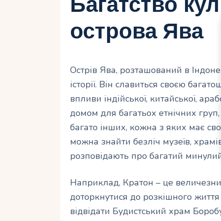
Багатство куль
острова Ява
Острів Ява, розташований в Індоне
історії. Він славиться своєю багат
впливи індійської, китайської, араб
домом для багатьох етнічних груп, 
багато інших, кожна з яких має сво
можна знайти безліч музеїв, храмів
розповідають про багатий минулий
Наприклад, Кратон – це величезний
доторкнутися до розкішного життя
відвідати Будистський храм Бороб