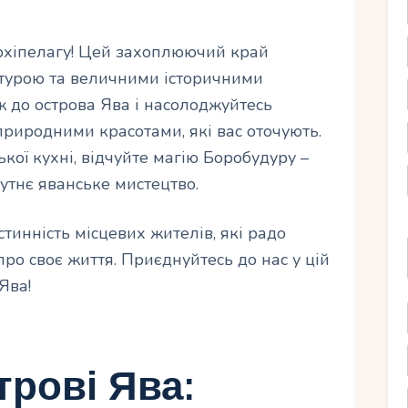
Архіпелагу! Цей захоплюючий край
турою та величними історичними
 до острова Ява і насолоджуйтесь
иродними красотами, які вас оточують.
кої кухні, відчуйте магію Боробудуру –
бутнє яванське мистецтво.
тинність місцевих жителів, які радо
про своє життя. Приєднуйтесь до нас у цій
Ява!
трові Ява: