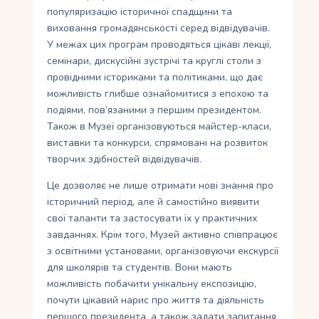
популяризацію історичної спадщини та
виховання громадянськості серед відвідувачів.
У межах цих програм проводяться цікаві лекції,
семінари, дискусійні зустрічі та круглі столи з
провідними істориками та політиками, що дає
можливість глибше ознайомитися з епохою та
подіями, пов’язаними з першим президентом.
Також в Музеї організовуються майстер-класи,
виставки та конкурси, спрямовані на розвиток
творчих здібностей відвідувачів.
Це дозволяє не лише отримати нові знання про
історичний період, але й самостійно виявити
свої таланти та застосувати їх у практичних
завданнях. Крім того, Музей активно співпрацює
з освітними установами, організовуючи екскурсії
для школярів та студентів. Вони мають
можливість побачити унікальну експозицію,
почути цікавий нарис про життя та діяльність
першого президента, а також задати запитання