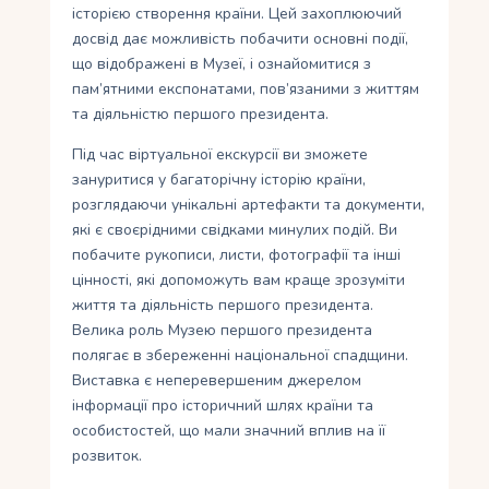
історією створення країни. Цей захоплюючий
досвід дає можливість побачити основні події,
що відображені в Музеї, і ознайомитися з
пам’ятними експонатами, пов’язаними з життям
та діяльністю першого президента.
Під час віртуальної екскурсії ви зможете
зануритися у багаторічну історію країни,
розглядаючи унікальні артефакти та документи,
які є своєрідними свідками минулих подій. Ви
побачите рукописи, листи, фотографії та інші
цінності, які допоможуть вам краще зрозуміти
життя та діяльність першого президента.
Велика роль Музею першого президента
полягає в збереженні національної спадщини.
Виставка є неперевершеним джерелом
інформації про історичний шлях країни та
особистостей, що мали значний вплив на її
розвиток.