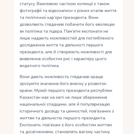
статусу. Важливою часткою колекції є також
фотографії та відеозаписи з різних етапів життя
та політичної кар’єри президента. Вони
дозволяють глядачеві побачити його еволюцію
як політика та лідера. Пам’ятні експонати не
лише надають можливостей для поглибленого
дослідження життя та діяльності першого
президента, але й створюють можливості для
виявлення особистих рис і характеру цього
видатного політика.
Вони дають можливость глядачеві краще
зрозуміти значення його внеску у розвиток
країни. Музей першого президента республіки
Казахстан має на меті не лише збереження
національної спадщини, але й популяризацію
історичного досвіду та ценностей, пов’язаних з
життям та діяльністю першого президента.
Експонати, пов’язані з його особистим життям
та досягненнями, становлять вагому частину