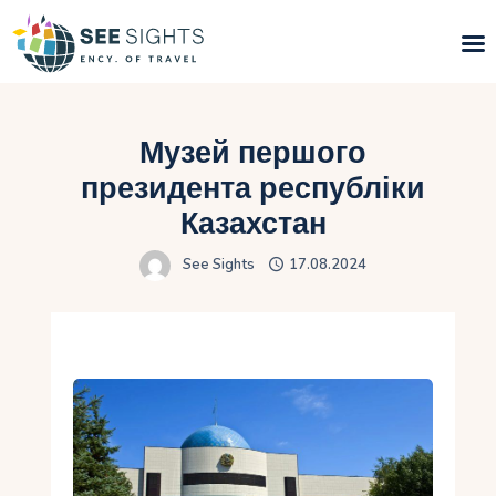
Пошук турів
Музей першого
Гарячі тури
президента республіки
Казахстан
Типи Турів
See Sights
17.08.2024
Країни
Інфо
Блог
Контакти