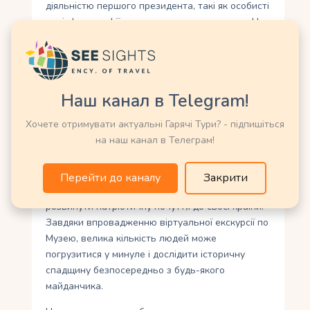
діяльністю першого президента, такі як особисті
речі, фотографії, документи, нагороди тощо. Це
дозволяє вивчати та зберегти спадщину
видатної постаті казахстанської історії для
майбутніх поколінь.
Крім того, Музей першого президента
Наш канал в Telegram!
республіки Казахстан активно залучається до
Хочете отримувати актуальні Гарячі Тури? - підпишіться
освітньо-просвітницької роботи. В рамках своєї
на наш канал в Телеграм!
діяльності організовуються різноманітні освітні
програми та заходи для школярів, студентів та
громадськості. Це допомагає поширити
Перейти до каналу
Закрити
історичну свідомість серед населення та
розвинути патріотичну почуття до своєї країни.
Завдяки впровадженню віртуальної екскурсії по
Музею, велика кількість людей може
погрузитися у минуле і дослідити історичну
спадщину безпосередньо з будь-якого
майданчика.