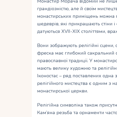
Монастир Морача відомий не лише 
грандіозністю, але й своїм мистец
монастирських приміщень можна п
шедеврів, які прикрашають стіни і
датуються XVII-XIX століттями, вр
Вони зображують релігійні сцени, с
фреска має глибокий сакральний с
православної традиції. У монастирс
мають велику художню та релігійну
Іконостас – ряд поставлених одна 
релігійного мистецтва є одним з 
монастирської церкви.
Релігійна символіка також присут
Кам’яна резьба та орнаменти часто 