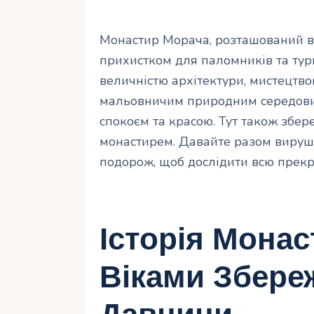
Монастир Морача, розташований в г
прихистком для паломників та турис
величністю архітектури, мистецтв
мальовничим природним середови
спокоєм та красою. Тут також збере
монастирем. Давайте разом вируш
подорож, щоб дослідити всю прекр
Історія Мона
Віками Збере