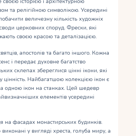
своєю історією і архітектурною
твом та релігійною символікою. Усередині
обачити величезну кількість художніх
 своди церковних споруд. Фрески, які
ажають своєю красою та деталізацією.
вятців, апостолів та багато іншого. Кожна
енс і передає духовне багатство
ьких склепах збереглися цінні ікони, які
 цінність. Найбагатшою колекцією ікон є
за одною ікон на станках. Цей шедевр
найвизначніших елементів усередині
ня на фасадах монастирських будинків.
виконані у вигляді хреста, голуба миру, а