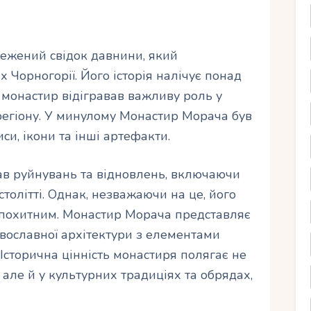
ежений свідок давнини, який
Чорногорії. Його історія налічує понад
, монастир відігравав важливу роль у
 регіону. У минулому Монастир Морача був
иси, ікони та інші артефакти.
ав руйнувань та відновлень, включаючи
толітті. Однак, незважаючи на це, його
епохитним. Монастир Морача представляє
вославної архітектури з елементами
 Історична цінність монастиря полягає не
 але й у культурних традиціях та обрядах,