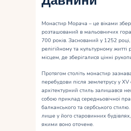
Давнини
Монастир Морача – це віками збер
розташований в мальовничих горах 
700 років. Заснований у 1252 році
релігійному та культурному житті
місцем, де зберігалися цінні рукоп
Протягом століть монастир зазнав
перебудови після землетрусу у XV с
архітектурний стиль залишався н
собою приклад середньовічної пра
балканського та сербського стилю.
лише у його старовинних будівлях,
якими воно оточене.