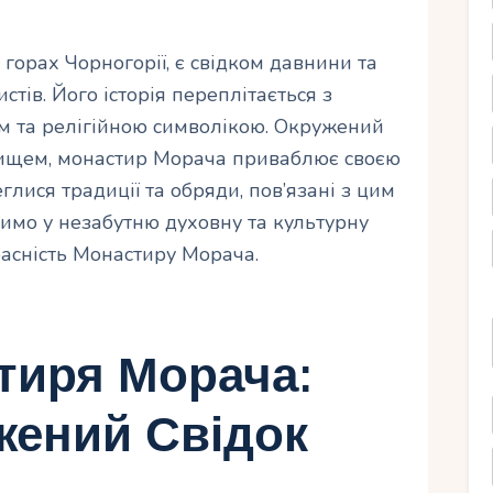
орах Чорногорії, є свідком давнини та
тів. Його історія переплітається з
ом та релігійною символікою. Окружений
щем, монастир Морача приваблює своєю
глися традиції та обряди, пов’язані з цим
имо у незабутню духовну та культурну
асність Монастиру Морача.
стиря Морача:
жений Свідок