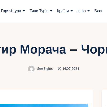
ошук турів
Гарячі тури
Типи Турів
Країни
Інфо
Блог
арячі тури
ипи Турів
раїни
ир Морача – Чор
нфо
лог
See Sights
16.07.2024
онтакти
Укр