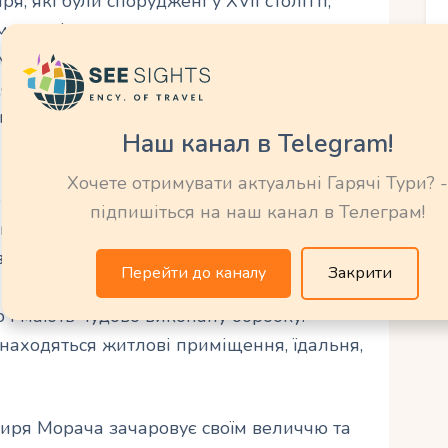
, які були споруджені у XVII столітті,
му стилі, витончено поєднують елементи
м монастиря привертає увагу своїм
екором. Зовнішня архітектура вражає
 куполи, орнаменти з каменю та фрески,
Наш канал в Telegram!
Хочете отримувати актуальні Гарячі Тури? -
 збереглися цінні релікварії та ікони,
підпишіться на наш канал в Телеграм!
ва увага звертається на палацовий
в для проживання монахів. Його
Перейти до каналу
Закрити
ю та елегантністю. Будинки монахів
 і мають чудово виконану обробку.
находяться житлові приміщення, їдальня,
тиря Морача зачаровує своїм величчю та