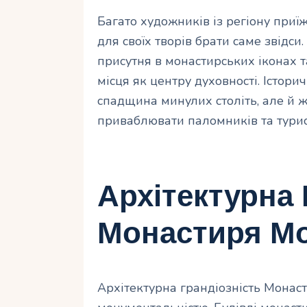
Багато художників із регіону при
для своїх творів брати саме звідси
присутня в монастирських іконах т
місця як центру духовності. Істор
спадщина минулих століть, але й 
приваблювати паломників та турис
Архітектурна 
Монастиря М
Архітектурна грандіозність Монас