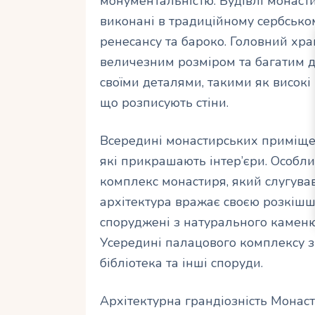
монументальністю. Будівлі монастиря
виконані в традиційному сербсько
ренесансу та бароко. Головний хра
величезним розміром та багатим д
своїми деталями, такими як високі
що розписують стіни.
Всередині монастирських приміщень
які прикрашають інтер’єри. Особли
комплекс монастиря, який слугува
архітектура вражає своєю розкішш
споруджені з натурального каменю
Усередині палацового комплексу з
бібліотека та інші споруди.
Архітектурна грандіозність Монас