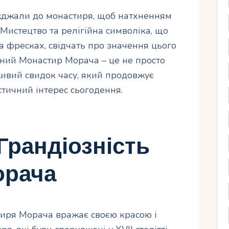
їжджали до монастиря, щоб натхненням
. Мистецтво та релігійна символіка, що
а фресках, свідчать про значення цього
ичний Монастир Морача – це не просто
живий свидок часу, який продовжує
тичний інтерес сьогодення.
Грандіозність
орача
тиря Морача вражає своєю красою і