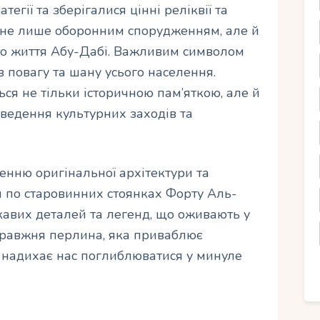
егії та зберігалися цінні реліквії та
 не лише оборонним спорудженням, але й
го життя Абу-Дабі. Важливим символом
в повагу та шану усього населення.
ся не тільки історичною пам’яткою, але й
едення культурних заходів та
енню оригінальної архітектури та
 по старовинних стоянках Форту Аль-
ікавих деталей та легенд, що оживають у
правжня перлина, яка приваблює
 надихає нас поглиблюватися у минуле