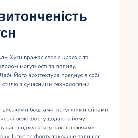
 витонченість
усн
Аль-Хусн вражає своєю красою та
мволом могутності та впливу,
абі. Його архітектура поєднує в собі
 стилю з сучасними технологіями,
и високими баштами, потужними стінами
чезні вежі форту додають йому
сть насолоджуватися захоплюючими
оку. Інтер’єр форту також не залишає