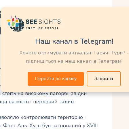
і:
 форту та його
Наш канал в Telegram!
Хочете отримувати актуальні Гарячі Тури? -
підпишіться на наш канал в Телеграм!
мому серці Абу-Дабі, є символом
ування в центральній частині міста
Перейти до каналу
Закрити
я як оборонної споруди і символу
 стоїть на високому пагорбі, звідки
а на місто і перловий залив.
зволяло контролювати територію і
 Форт Аль-Хусн був заснований у XVIII