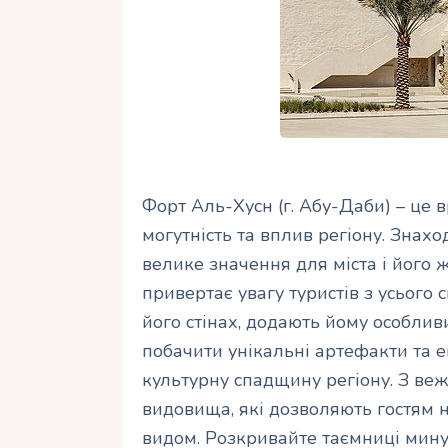
Форт Аль-Хусн (г. Абу-Даби) – це 
могутність та вплив регіону. Знахо
велике значення для міста і його ж
привертає увагу туристів з усього с
його стінах, додають йому особли
побачити унікальні артефакти та ек
культурну спадщину регіону. З ве
видовища, які дозволяють гостям
видом. Розкривайте таємниці минул