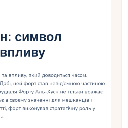
н: символ
 впливу
 та впливу, який доводиться часом.
Дабі, цей форт став невід’ємною частиною
а будівля Форту Аль-Хусн не тільки вражає
є в своєму значенні для мешканців і
ітті, форт виконував стратегічну роль у
а.