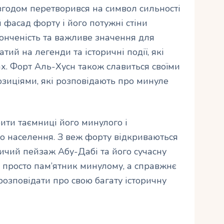
 згодом перетворився на символ сильності
 фасад форту і його потужні стіни
тонченість та важливе значення для
ий на легенди та історичні події, які
х. Форт Аль-Хусн також славиться своїми
зиціями, які розповідають про минуле
ити таємниці його минулого і
о населення. З веж форту відкриваються
чий пейзаж Абу-Дабі та його сучасну
е просто пам’ятник минулому, а справжнє
розповідати про свою багату історичну