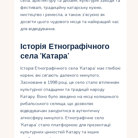
села, архітектуру та дизайн, культурні заходи та
фестивалі, традиційну катарську кухню,
мистецтво і ремесла, а також з’ясуємо як
досягти цього чудового місця та найкращий час
для відвідування.
Історія Етнографічного
села ‘Катара’
Історія Етнографічного села ‘Катара’ має глибокі
корені, які сягають далекого минулого.
Засноване в 1998 році, це село стало втіленням
культурної спадщини та традицій народу
Катару. Воно було зведено на місці колишнього
рибальського селища, що дозволяє
відвідувачам зануритися в аутентичну
атмосферу минулого. Етнографічне село
‘Катара’ стало платформою для презентації
культурних цінностей Катару та інших