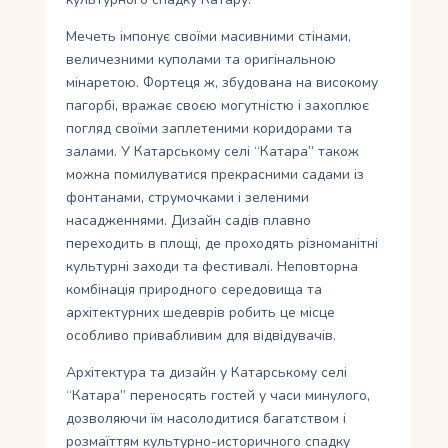
Мечеть імпонує своїми масивними стінами,
величезними куполами та оригінальною
мінаретою. Фортеця ж, збудована на високому
пагорбі, вражає своєю могутністю і захоплює
погляд своїми заплетеними коридорами та
залами. У Катарському селі “Катара” також
можна помилуватися прекрасними садами із
фонтанами, струмочками і зеленими
насадженнями. Дизайн садів плавно
переходить в площі, де проходять різноманітні
культурні заходи та фестивалі. Неповторна
комбінація природного середовища та
архітектурних шедеврів робить це місце
особливо привабливим для відвідувачів.
Архітектура та дизайн у Катарському селі
“Катара” переносять гостей у часи минулого,
дозволяючи їм насолодитися багатством і
розмаїттям культурно-историчного спадку