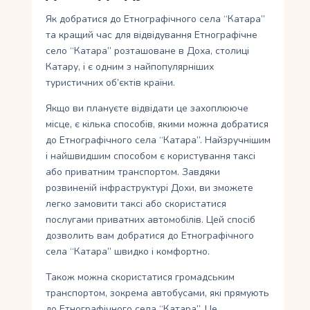
Як добратися до Етнографічного села “Катара”
та кращий час для відвідування Етнографічне
село “Катара” розташоване в Доха, столиці
Катару, і є одним з найпопулярніших
туристичних об’єктів країни.
Якщо ви плануєте відвідати це захоплююче
місце, є кілька способів, якими можна добратися
до Етнографічного села “Катара”. Найзручнішим
і найшвидшим способом є користування таксі
або приватним транспортом. Завдяки
розвиненій інфраструктурі Дохи, ви зможете
легко замовити таксі або скористатися
послугами приватних автомобілів. Цей спосіб
дозволить вам добратися до Етнографічного
села “Катара” швидко і комфортно.
Також можна скористатися громадським
транспортом, зокрема автобусами, які прямують
до Етнографічного села “Катара”. Це