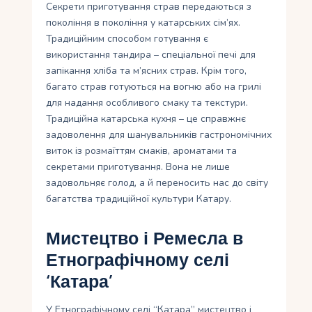
Секрети приготування страв передаються з
покоління в покоління у катарських сім’ях.
Традиційним способом готування є
використання тандира – спеціальної печі для
запікання хліба та м’ясних страв. Крім того,
багато страв готуються на вогню або на грилі
для надання особливого смаку та текстури.
Традиційна катарська кухня – це справжнє
задоволення для шанувальників гастрономічних
виток із розмаїттям смаків, ароматами та
секретами приготування. Вона не лише
задовольняє голод, а й переносить нас до світу
багатства традиційної культури Катару.
Мистецтво і Ремесла в
Етнографічному селі
‘Катара’
У Етнографічному селі “Катара” мистецтво і