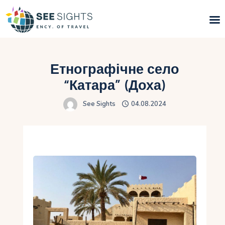
Пошук турів
Етнографічне село
Гарячі тури
“Катара” (Доха)
See Sights
04.08.2024
Типи Турів
Країни
Інфо
Блог
Контакти