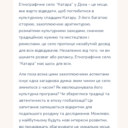
Етнографічне село “Катара” у Доха – це місце,
яке варто відвідати, щоб поглибитися в
культурному спадщині Катару. З його багатою
історією, захоплюючою архітектурою,
розмаїтими культурними заходами, смачною
традиційною кухнею та мистецтвом і
ремеслами, це село пропонує незабутній досвід
для всіх відвідувачів. Незалежно від того, чи ви
шукаєте розваг або релаксу, Етнографічне село
“Катара” має щось для всіх.
Але поза всіма цими захоплюючими аспектами
існує одна загадкова думка: яким чином це село
змінилося з часом? Як еволюціонувала його
культурна програма? Чи збереглися традиції та
автентичність в епоху глобалізації? Це
запитання залишається відкритим для
подальшого роздуму та дослідження. Можливо,
у майбутньому будуть нові інтересні розвитки,
які продовжать збагачувати це унікальне місце.