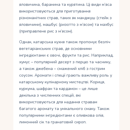
яловичина, баранина та курятина. Ці види м’яса
використовуються для приготування
різноманітних страв, таких як манджуш (стейк з
яловичини), машбус (ризотто з м’ясом) та махбус
(приправлене рис з м’ясом).
Однак, катарська кухня також пропонує безліч
вегетаріанських страв, де основними
інгредієнтами є овочі, фрукти та рис. Наприклад,
хумус – популярний десерт з перцю та часнику,
а також джебена – смажений хліб з гострим
соусом. Аромати і спеції грають важливу роль у
катарському кулінарному мистецтві. Кориця,
куркума, шафран та кардамон – це лише
декілька з численних спецій, які
використовуються для надання стравам
багатого аромату та унікального смаку. Також
популярними інгредієнтами є оливкова олія,
лимонний сік та гранатовий сироп.