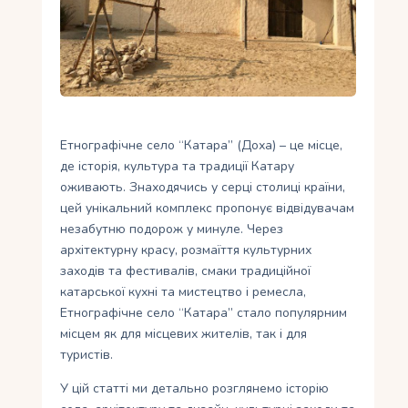
Укр
Ру
Етнографічне село “Катара” (Доха) – це місце,
де історія, культура та традиції Катару
оживають. Знаходячись у серці столиці країни,
цей унікальний комплекс пропонує відвідувачам
незабутню подорож у минуле. Через
архітектурну красу, розмаїття культурних
заходів та фестивалів, смаки традиційної
катарської кухні та мистецтво і ремесла,
Етнографічне село “Катара” стало популярним
місцем як для місцевих жителів, так і для
туристів.
У цій статті ми детально розглянемо історію