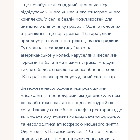
– це незабутнє досвід, який пропонується
відвідувачам цього унікального етнографічного
комплексу. У селі є безліч можливостей для
активного відпочинку і розваг. Один з головних
атракціонів – це парк розваг “Катара”, який
пропонує різноманітні атракції для всієї родини.
Тут можна насолодитися їздою на
американському колесі, каруселями, веселими
горками та багатьма іншими атракціями. Для
тих, хто бажає спокою та розслаблення, село
“Катара” також пропонує чудовий спа-центр.
Ви можете насолоджуватися розкішними
масажами та процедурами, які допоможуть вам
розслабитися після довгого дня екскурсій по
селу. Також у селі є багато кафе і ресторанів, де
ви можете скуштувати смачну катарську кухню
та насолодитися атмосферою місцевого життя.
Окрім того, у Катарському селі “Катара” часто
проводяться різноманітні культурні заходи та