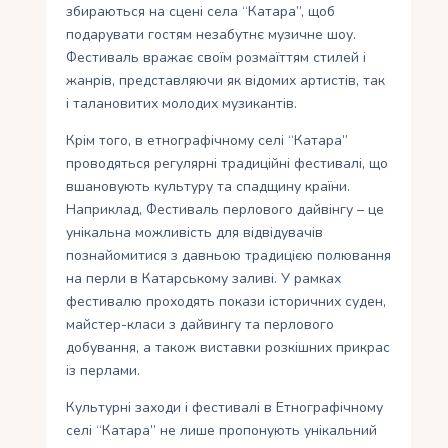
збираються на сцені села “Катара”, щоб
подарувати гостям незабутнє музичне шоу.
Фестиваль вражає своїм розмаїттям стилей і
жанрів, представляючи як відомих артистів, так
і талановитих молодих музикантів.
Крім того, в етнографічному селі “Катара”
проводяться регулярні традиційні фестивалі, що
вшановують культуру та спадщину країни.
Наприклад, Фестиваль перлового дайвінгу – це
унікальна можливість для відвідувачів
познайомитися з давньою традицією полювання
на перли в Катарському заливі. У рамках
фестивалю проходять покази історичних суден,
майстер-класи з дайвингу та перлового
добування, а також виставки розкішних прикрас
із перлами.
Культурні заходи і фестивалі в Етнографічному
селі “Катара” не лише пропонують унікальний