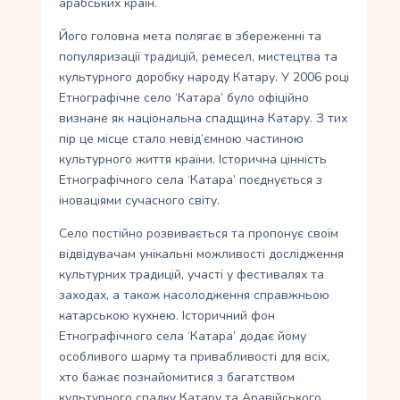
арабських країн.
Його головна мета полягає в збереженні та
популяризації традицій, ремесел, мистецтва та
культурного доробку народу Катару. У 2006 році
Етнографічне село ‘Катара’ було офіційно
визнане як національна спадщина Катару. З тих
пір це місце стало невід’ємною частиною
культурного життя країни. Історична цінність
Етнографічного села ‘Катара’ поєднується з
іноваціями сучасного світу.
Село постійно розвивається та пропонує своїм
відвідувачам унікальні можливості дослідження
культурних традицій, участі у фестивалях та
заходах, а також насолодження справжньою
катарською кухнею. Історичний фон
Етнографічного села ‘Катара’ додає йому
особливого шарму та привабливості для всіх,
хто бажає познайомитися з багатством
культурного спадку Катару та Аравійського