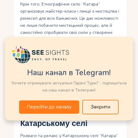
Крім того, Етнографічне село “Катара”
організовує майстер-класи і лекції з мистецтва і
ремесел для всіх бажаючих. Це дає можливості
не лише побачити мистецький процес, але й
самостійно спробувати свої сили у створенні
унікальних шедеврів. Мистецтво і ремесла в
Етнографічному селі “Катара” створюють
неповторну атмосферу, де кожен може
погрузитися у святкування культури та
спадщини Катару. Вони є важливим елементом
Наш канал в Telegram!
екскурсійного маршруту по селу і надають
можливостей насолодитися красою й
Хочете отримувати актуальні Гарячі Тури? - підпишіться
розмаїттям традиційних ремесел та мистецтва
на наш канал в Телеграм!
Катару.
Перейти до каналу
Закрити
Розваги та Релакс у
Катарському селі
Розваги та релакс у Катарському селі “Катара”