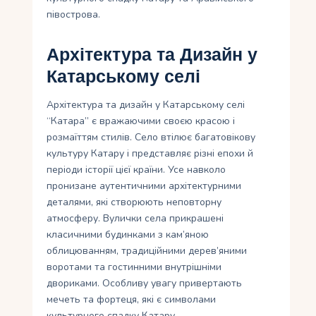
півострова.
Архітектура та Дизайн у
Катарському селі
Архітектура та дизайн у Катарському селі
“Катара” є вражаючими своєю красою і
розмаїттям стилів. Село втілює багатовікову
культуру Катару і представляє різні епохи й
періоди історії цієї країни. Усе навколо
пронизане аутентичними архітектурними
деталями, які створюють неповторну
атмосферу. Вулички села прикрашені
класичними будинками з кам’яною
облицюванням, традиційними дерев’яними
воротами та гостинними внутрішніми
двориками. Особливу увагу привертають
мечеть та фортеця, які є символами
культурного спадку Катару.