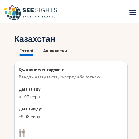
Пошук турів
Казахстан
Гарячі тури
Типи Турів
Країни
Інфо
Блог
Контакти