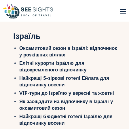
Пошук турів
Ізраїль
Гарячі тури
Оксамитовий сезон в Ізраїлі: відпочинок
у розкішних віллах
Типи Турів
Елітні курорти Ізраїлю для
відокремленого відпочинку
Країни
Найкращі 5-зіркові готелі Ейлата для
відпочинку восени
Інфо
VIP-тури до Ізраїлю у вересні та жовтні
Блог
Як заощадити на відпочинку в Ізраїлі у
оксамитовий сезон
Контакти
Найкращі бюджетні готелі Ізраїлю для
відпочинку восени