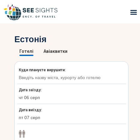
Пошук турів
Естонія
Гарячі тури
Типи Турів
Країни
Інфо
Блог
Контакти