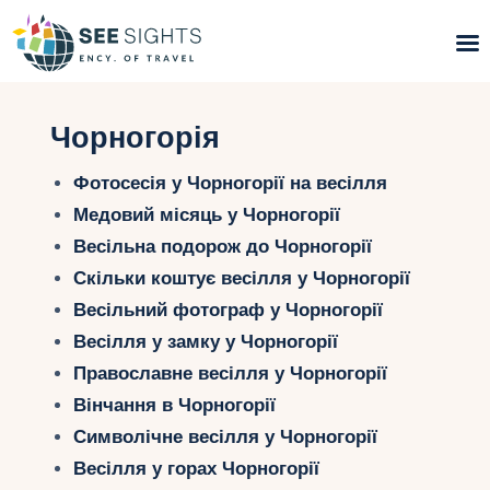
Пошук турів
Чорногорія
Гарячі тури
Фотосесія у Чорногорії на весілля
Медовий місяць у Чорногорії
Типи Турів
Весільна подорож до Чорногорії
Скільки коштує весілля у Чорногорії
Країни
Весільний фотограф у Чорногорії
Інфо
Весілля у замку у Чорногорії
Православне весілля у Чорногорії
Блог
Вінчання в Чорногорії
Символічне весілля у Чорногорії
Контакти
Весілля у горах Чорногорії