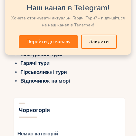
Наш канал в Telegram!
Хочете отримувати актуальні Гарячі Тури? - підпишіться
Можливо Вас зацікавить ще:
на наш канал в Телеграм!
Енциклопедія Курортів та Країн Світу
Перейти до каналу
Закрити
Пошук турів онлайн
Екскурсійні тури
Гарячі тури
Гірськолижні тури
Відпочинок на морі
Чорногорія
Немає категорій