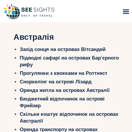
Пошук турів
Австралія
Гарячі тури
Захід сонця на островах Вітсандей
Підводні сафарі на островах Бар’єрного
Типи Турів
рифу
Прогулянки з квокками на Роттнест
Країни
Сноркелінг на острові Лізард
Інфо
Оренда житла на островах Австралії
Бюджетний відпочинок на острові
Блог
Фрейзер
Скільки коштує відпочинок на островах
Контакти
Австралії
Оренда транспорту на островах