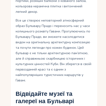
портики, розкішні балкони з кованого заліза,
кольорова керамічна плитка і витончений
лепний декор.
Все це створює неповторний атмосферний
образ Бульвару Прадо і переносить нас у часи
колишнього розквіту Гавани. Прогулюючись по
Бульвару Прадо, ви зможете насолодитися
видом на оригінальну архітектурну композицію
та почути легенди про кожен будинок. Цей
бульвар є не тільки архітектурною пам’яткою,
але й справжньою скарбницею історичних і
культурних цінностей Куби. Він зберегся в своїй
первозданній красі та є одним з
найпопулярніших туристичних маршрутів у
Гавані.
Відвідайте музеї та
галереї на Бульварі