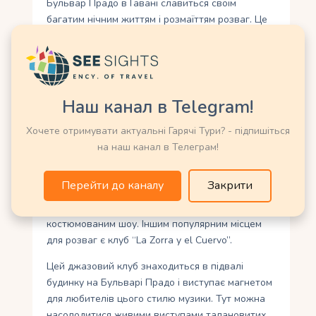
Бульвар Прадо в Гавані славиться своїм
багатим нічним життям і розмаїттям розваг. Це
місце, де можна знайти веселощі для кожного
смаку і настрою. Велика кількість нічних клубів,
барів і ресторанів розташована вздовж цього
прекрасного бульвару, пропонуючи безліч
варіантів для розваг та вечірнього відпочинку.
Наш канал в Telegram!
Одним з найпопулярніших місць на Бульварі
Хочете отримувати актуальні Гарячі Тури? - підпишіться
Прадо є клуб “Tropicana”. Цей легендарний
на наш канал в Телеграм!
заклад, заснований у 1939 році, пропонує
захоплююче шоу з танцями під відкритим небом.
Перейти до каналу
Закрити
Тут можна насолодитися чудовою музикою,
танцями під кубинський ритм і насиченим
костюмованим шоу. Іншим популярним місцем
для розваг є клуб “La Zorra y el Cuervo”.
Цей джазовий клуб знаходиться в підвалі
будинку на Бульварі Прадо і виступає магнетом
для любителів цього стилю музики. Тут можна
насолодитися живими виступами талановитих