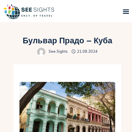
Пошук турів
Бульвар Прадо – Куба
Гарячі тури
See Sights
21.08.2024
Типи Турів
Країни
Інфо
Блог
Контакти