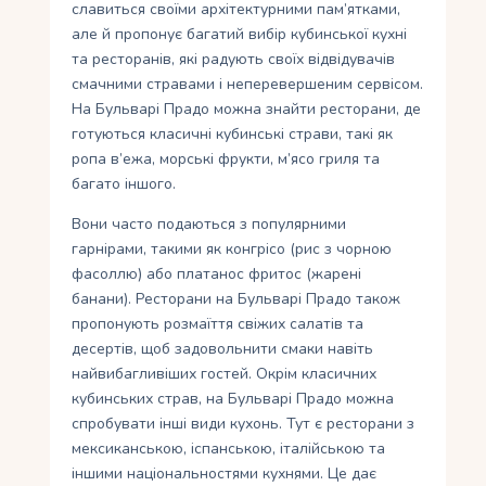
славиться своїми архітектурними пам’ятками,
але й пропонує багатий вибір кубинської кухні
та ресторанів, які радують своїх відвідувачів
смачними стравами і неперевершеним сервісом.
На Бульварі Прадо можна знайти ресторани, де
готуються класичні кубинські страви, такі як
ропа в’ежа, морські фрукти, м’ясо гриля та
багато іншого.
Вони часто подаються з популярними
гарнірами, такими як конгрісо (рис з чорною
фасоллю) або платанос фритос (жарені
банани). Ресторани на Бульварі Прадо також
пропонують розмаїття свіжих салатів та
десертів, щоб задовольнити смаки навіть
найвибагливіших гостей. Окрім класичних
кубинських страв, на Бульварі Прадо можна
спробувати інші види кухонь. Тут є ресторани з
мексиканською, іспанською, італійською та
іншими національностями кухнями. Це дає