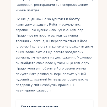
галереями, ресторанами та неперевершеним
нічним життям.
Це місце, де можна зануритися в багату
культурну спадщину Куби і насолодитися
справжньою кубинською кухнею. Бульвар
Прадо – це не просто вулиця, це повна
таємниць і легенд, які переплітаються з його
історією. І хоча стаття допомогла розкрити деякі
з них, залишаються ще багато загадкових
аспектів, які чекають на дослідження. Можливо,
ви знайдете свою власну таємницю Бульвару
Прадо, коли ви побачите його своїми очима і
почуєте його розповідь першопочатку? Цей
чудовий шляхетний бульвар запрошує вас на
подорож у світ незабутніх вражень і
невичерпної цікавості.