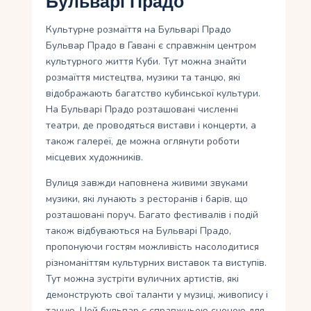
Бульварі Прадо
Культурне розмаїття на Бульварі Прадо
Бульвар Прадо в Гавані є справжнім центром
культурного життя Куби. Тут можна знайти
розмаїття мистецтва, музики та танцю, які
відображають багатство кубинської культури.
На Бульварі Прадо розташовані численні
театри, де проводяться вистави і концерти, а
також галереї, де можна оглянути роботи
місцевих художників.
Вулиця завжди наповнена живими звуками
музики, які лунають з ресторанів і барів, що
розташовані поруч. Багато фестивалів і подій
також відбуваються на Бульварі Прадо,
пропонуючи гостям можливість насолодитися
різноманіттям культурних виставок та виступів.
Тут можна зустріти вуличних артистів, які
демонструють свої таланти у музиці, живопису і
танцю. Цей бульвар є справжньою сценою для