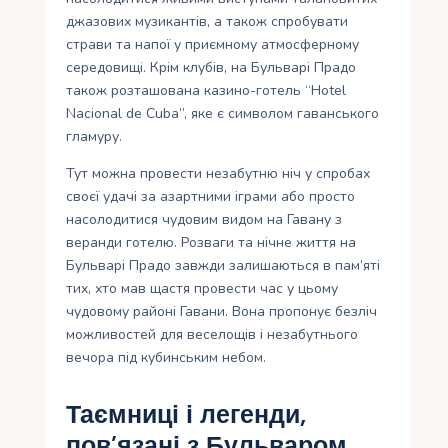
джазових музикантів, а також спробувати
страви та напої у приємному атмосферному
середовищі. Крім клубів, на Бульварі Прадо
також розташована казино-готель “Hotel
Nacional de Cuba”, яке є символом гаванського
гламуру.
Тут можна провести незабутню ніч у спробах
своєї удачі за азартними іграми або просто
насолодитися чудовим видом на Гавану з
веранди готелю. Розваги та нічне життя на
Бульварі Прадо завжди залишаються в пам’яті
тих, хто мав щастя провести час у цьому
чудовому районі Гавани. Вона пропонує безліч
можливостей для веселощів і незабутнього
вечора під кубинським небом.
Таємниці і легенди,
пов’язані з Бульваром