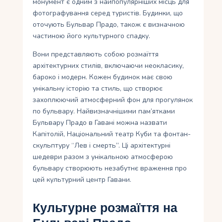
монумент є одним з найпопулярніших місць для
фотографування серед туристів. Будинки, що
оточують Бульвар Прадо, також є визначною
частиною його культурного спадку.
Вони представляють собою розмаїття
архітектурних стилів, включаючи неокласику,
бароко і модерн. Кожен будинок має свою
унікальну історію та стиль, що створює
захоплюючий атмосферний фон для прогулянок
по бульвару. Найвизначнішими пам’ятками
Бульвару Прадо в Гавані можна назвати
Капітолій, Національний театр Куби та фонтан-
скульптуру “Лев і смерть”. Ці архітектурні
шедеври разом з унікальною атмосферою
бульвару створюють незабутнє враження про
цей культурний центр Гавани.
Культурне розмаїття на