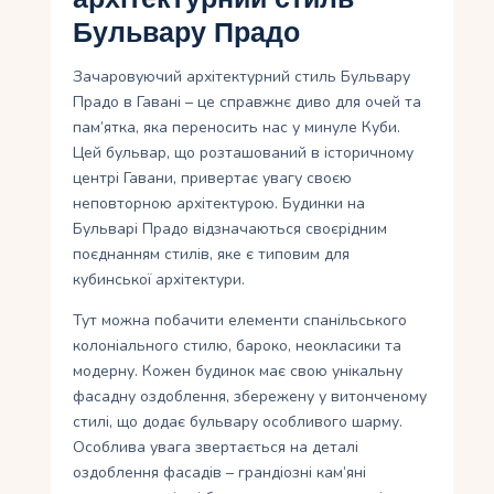
Бульвару Прадо
Зачаровуючий архітектурний стиль Бульвару
Прадо в Гавані – це справжнє диво для очей та
пам’ятка, яка переносить нас у минуле Куби.
Цей бульвар, що розташований в історичному
центрі Гавани, привертає увагу своєю
неповторною архітектурою. Будинки на
Бульварі Прадо відзначаються своєрідним
поєднанням стилів, яке є типовим для
кубинської архітектури.
Тут можна побачити елементи спанільського
колоніального стилю, бароко, неокласики та
модерну. Кожен будинок має свою унікальну
фасадну оздоблення, збережену у витонченому
стилі, що додає бульвару особливого шарму.
Особлива увага звертається на деталі
оздоблення фасадів – грандіозні кам’яні