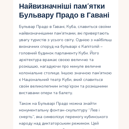
Найвизначніші пам’ятки
Бульвару Прадо в Гавані
Бульвар Прадо в Гавані, Куба, славиться своїми
найвизначнішими пам’ятками, які привертають
увагу туристів з усього світу. Однією з найбільш
визначних споруд на бульварі є Капітолій –
головний будинок парламенту Куби. Його
архітектура вражає своєю величчю та
розкішшю, нагадуючи про минуле величне
колоніальне столице. Іншою значною пам’яткою
є Національний театр Куби, який славиться
своїм великолепним інтер’єром та розкішними
виставами опери та балету.
Також на Бульварі Прадо можна знайти
монументальну фонтан-скульптуру “Лев і
смерть”, яка символізує перемогу кубинського
народу над диктаторським режимом. Цей