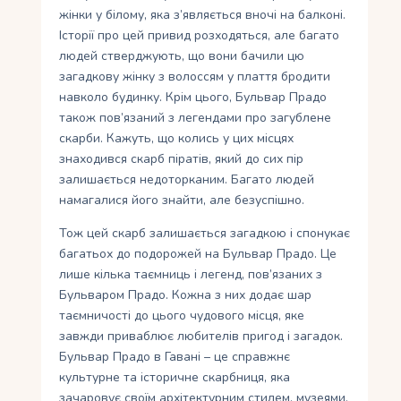
жінки у білому, яка з’являється вночі на балконі.
Історії про цей привид розходяться, але багато
людей стверджують, що вони бачили цю
загадкову жінку з волоссям у плаття бродити
навколо будинку. Крім цього, Бульвар Прадо
також пов’язаний з легендами про загублене
скарби. Кажуть, що колись у цих місцях
знаходився скарб піратів, який до сих пір
залишається недоторканим. Багато людей
намагалися його знайти, але безуспішно.
Тож цей скарб залишається загадкою і спонукає
багатьох до подорожей на Бульвар Прадо. Це
лише кілька таємниць і легенд, пов’язаних з
Бульваром Прадо. Кожна з них додає шар
таємничості до цього чудового місця, яке
завжди приваблює любителів пригод і загадок.
Бульвар Прадо в Гавані – це справжнє
культурне та історичне скарбниця, яка
зачаровує своїм архітектурним стилем, музеями,