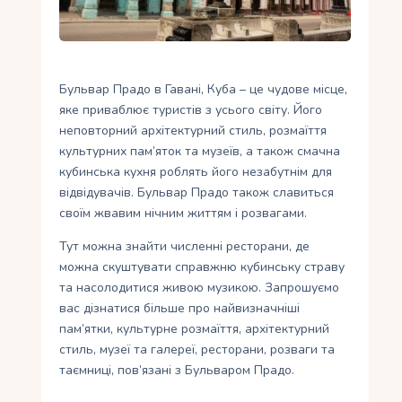
Укр
Ру
Бульвар Прадо в Гавані, Куба – це чудове місце,
яке приваблює туристів з усього світу. Його
неповторний архітектурний стиль, розмаїття
культурних пам’яток та музеїв, а також смачна
кубинська кухня роблять його незабутнім для
відвідувачів. Бульвар Прадо також славиться
своїм жвавим нічним життям і розвагами.
Тут можна знайти численні ресторани, де
можна скуштувати справжню кубинську страву
та насолодитися живою музикою. Запрошуємо
вас дізнатися більше про найвизначніші
пам’ятки, культурне розмаїття, архітектурний
стиль, музеї та галереї, ресторани, розваги та
таємниці, пов’язані з Бульваром Прадо.