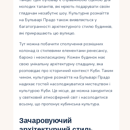
молодих талантів, які мріють подарувати своїм
глядачам незабутнє шоу. Культурне розмаїття
на Бульварі Прадо також виявляється у
багатогранності архітектурного стилю будинків,
які прикрашають цю вулицю.
Тут можна побачити сполучення розкішних
колонад із стилевими елементами ренесансу,
бароко і неокласицизму. Кожен будинок має
свою унікальну архітектурну спадщину, яка
розповідає про історичний контекст Куби. Таким
чином, культурне розмаїття на Бульварі Прадо
надихає гостей насолоджуватися мистецтвом і
культурою Куби. Це місце, де можна зануритися
у святковий атмосферний світ і насолодитися
всьому, що пропонує кубинська культура.
Зачаровуючий
архітектурний стиль