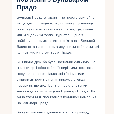
Прадо
Бульвар Прадо в Гавані – не просто звичайне
місце для прогулянок і відпочинку. Ця вулиця
приховує багато таємниць і легенд, які цікаві
для місцевих жителів і туристів. Одна з
найбільш відомих легенд пов’язана з Белькой і
Заклопотанкою – двома дружними собаками, які
колись жили на Бульварі Прадо.
Їхня вірна дружба була настільки сильною, що
після смерті обох собак їх вирішили поховати
поруч, але через кілька днів їхні могили
з’явилися поруч із пам’ятником. Легенда
говорить, що душі Бельки і Заклопотанки
назавжди залишилися на Бульварі Прадо. Ще
одна таємниця пов’язана з будинком номер 603
на Бульварі Прадо.
Кажуть, що цей будинок є оселяю привиду