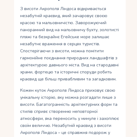
З висоти Акрополя Ліндоса відкривається
незабутній краєвид, який зачаровує своєю
красою та мальовничістю. Заворожуючий
панорамний вид на мальовничу бухту, золотисті
пляжі та безкрайнє Егейське море залишає
незабутнє враження в серцях туристів.
Спостерігаючи з висоти, можна помітити
гармонійне поєднання природних ландшафтів з
архітектурою давнього міста. Вид на стародавні
храми, фортецю та історичні споруди робить
краєвид ще більш привабливим та загадковим.
Кожен куток Акрополя Ліндоса приховує свою
унікальну історію, яку можна розгадати лише з
висоти. Багатогранність архітектурних форм та
стилів сприяє створенню неповторної
атмосфери, яка переносить у минуле і захоплює
своїм величчю. Незабутній краєвид з висоти
Акрополя Ліндоса – це справжня подорож у