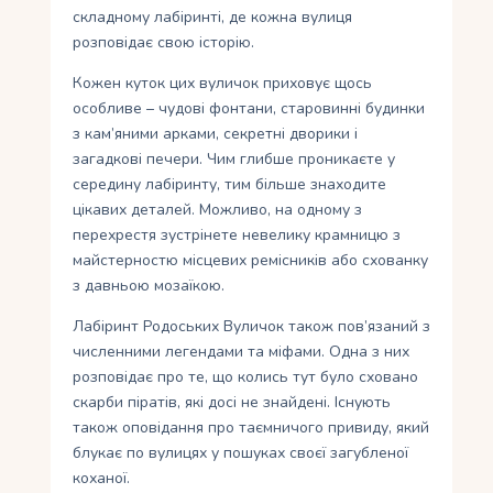
складному лабіринті, де кожна вулиця
розповідає свою історію.
Кожен куток цих вуличок приховує щось
особливе – чудові фонтани, старовинні будинки
з кам’яними арками, секретні дворики і
загадкові печери. Чим глибше проникаєте у
середину лабіринту, тим більше знаходите
цікавих деталей. Можливо, на одному з
перехрестя зустрінете невелику крамницю з
майстерностю місцевих ремісників або схованку
з давньою мозаїкою.
Лабіринт Родоських Вуличок також пов’язаний з
численними легендами та міфами. Одна з них
розповідає про те, що колись тут було сховано
скарби піратів, які досі не знайдені. Існують
також оповідання про таємничого привиду, який
блукає по вулицях у пошуках своєї загубленої
коханої.