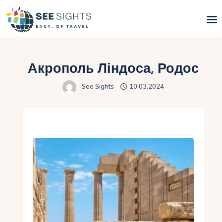
Пошук турів
Акрополь Ліндоса, Родос
Гарячі тури
See Sights
10.03.2024
Типи Турів
Країни
Інфо
Блог
Контакти