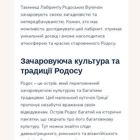
Таємниці Лабіринту Родоських Вуличок
зачаровують своєю загадковістю та
непередбачуваністю. Кожен, хто має
можливість досліджувати цей лабіринт, отримає
унікальний досвід і зможе насолодитися
атмосферою та красою старовинного Родосу.
Зачаровуюча культура та
традиції Родосу
Родос – це острів, який переповнений
зачаровуючою культурою та багатими
традиціями. Цей маленький куточок Греції
пропонує незабутні враження своїм
відвідувачам. Острів Родос багатий на історичні
пам’ятки, що свідчать про його багатовікову
культуру. Тут можна знайти сліди
давньогрецького, римського та візантійського