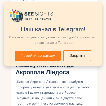
міста або скупатися на пляжах острова, вас
обов’язково засиплуть усмішками і ласкавими
словами мешканців.
Родос – це не просто туристичний курорт, а
Наш канал в Telegram!
справжнє мистецтво і культурне скарбниця
Греції. Цей острів запам’ятовується своєю
Хочете отримувати актуальні Гарячі Тури? - підпишіться
зачаровуючою культурою та безсмертними
на наш канал в Телеграм!
традиціями, якими можна насолоджуватися
поколениями.
Перейти до каналу
Закрити
Незабутній шлях до
Акрополя Ліндоса
Шлях до Акрополя Ліндоса – це незабутня
подорож у минуле, яка запам’ятовується своєю
красою і духом стародавнього Родосу.
Вирушивши на цей шлях, ви відчуєте себе
частиною величного історичного наслідку.