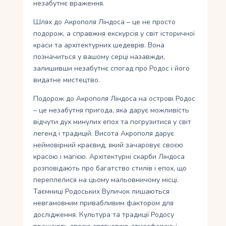
незабутнє враження.
Шлях до Акрополя Ліндоса – це не просто
подорож, а справжня екскурсія у світ історичної
краси та архітектурних шедеврів. Вона
позначиться у вашому серці назавжди,
залишивши незабутнє спогад про Родос і його
видатне мистецтво.
Подорож до Акрополя Ліндоса на острові Родос
– це незабутня пригода, яка дарує можливість
відчути дух минулих епох та погрузитися у світ
легенд і традицій. Висота Акрополя дарує
неймовірний краєвид, який зачаровує своєю
красою і магією. Архітектурні скарби Ліндоса
розповідають про багатство стилів і епох, що
переплелися на цьому мальовничому місці.
Таємниці Родоських Вуличок лишаються
невгамовним привабливим фактором для
дослідження. Культура та традиції Родосу