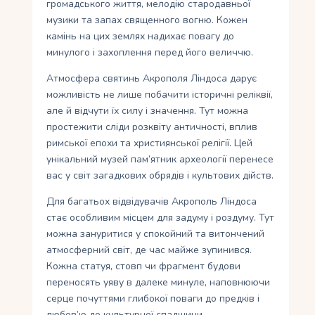
громадського життя, мелодію стародавньої
музики та запах священного вогню. Кожен
камінь на цих землях надихає повагу до
минулого і захоплення перед його величчю.
Атмосфера святинь Акрополя Ліндоса дарує
можливість не лише побачити історичні реліквії,
але й відчути їх силу і значення. Тут можна
простежити сліди розквіту античності, вплив
римської епохи та християнської релігії. Цей
унікальний музей пам’ятник археології перенесе
вас у світ загадкових обрядів і культових дійств.
Для багатьох відвідувачів Акрополь Ліндоса
стає особливим місцем для задуму і роздуму. Тут
можна зануритися у спокойний та витончений
атмосферний світ, де час майже зупинився.
Кожна статуя, стовп чи фрагмент будови
переносять уяву в далеке минуле, наповнюючи
серце почуттями глибокої поваги до предків і
любов’ю до культурної спадщини.