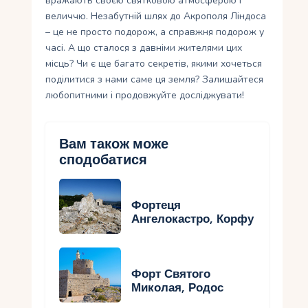
вражають своєю святковою атмосферою і
величчю. Незабутній шлях до Акрополя Ліндоса
– це не просто подорож, а справжня подорож у
часі. А що сталося з давніми жителями цих
місць? Чи є ще багато секретів, якими хочеться
поділитися з нами саме ця земля? Залишайтеся
любопитними і продовжуйте досліджувати!
Вам також може
сподобатися
Фортеця
Ангелокастро, Корфу
Форт Святого
Миколая, Родос