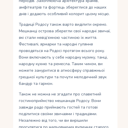
періодів. Захоплююча архітектура храмів,
амфітеатрів та фортець збереглися до наших
днів і додають особливий колорит цьому місцю.
Традиції Родосу також варто виділити окремо.
Мешканці острова зберегли свої народні звичаї,
які стали невід’ємною частиною їх життя.
Фестивалі, ярмарки та народні гуляння
проводяться на Родосі протягом всього року.
Вони включають у себе народну музику, танці,
народну кухню та ремесла. Таким чином, ви
можете зануритися в атмосферу справжньої
грецької культури та почути мелодичний звук
бандур та гармон.
Також не можна не згадати про славетний
гостиноприймство мешканців Родосу. Вони
завжди радо приймають гостей та готові
поділитися своїми звичаями і традиціями.
Незалежно від того, чи ви вирішили
прогулятися по мальовничих вуличках старого