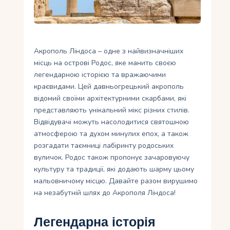
Укр
Ру
Акрополь Ліндоса – одне з найвизначніших
місць на острові Родос, яке манить своєю
легендарною історією та вражаючими
краєвидами. Цей давньогрецький акрополь
відомий своїми архітектурними скарбами, які
представляють унікальний мікс різних стилів.
Відвідувачі можуть насолодитися святошною
атмосферою та духом минулих епох, а також
розгадати таємниці лабіринту родоських
вуличок. Родос також пропонує зачаровуючу
культуру та традиції, які додають шарму цьому
мальовничому місцю. Давайте разом вирушимо
на незабутній шлях до Акрополя Ліндоса!
Легендарна історія