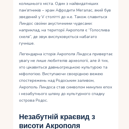
колишнього міста. Один з найвидатніших
пам’ятників – храм Афродити Мегалас, який був
зведений у V столітті до н.е. Також славиться
Линдос своїми акустичними чудесами:
наприклад, на території Акрополя є “Голослива
скеля”, де звук вислуховується набагато
гучніше.
Легендарна історія Акрополя Ліндоса привертає
увагу не лише любителів археології, але й тих,
хто цікавиться давньогрецькою культурою та
міфологією. Виступаючи своєрідною вежею
спостережень над Родоським заливом,
Акрополь Линдоса став символом минулих епох
і незабутнього шляху до культурного спадку
острова Родос.
Незабутній краєвид з
висоти Акрополя