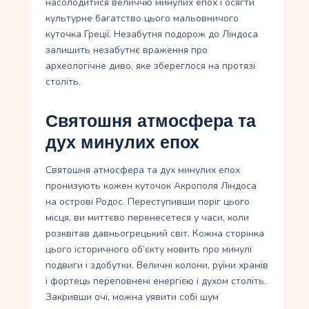
насолодитися величчю минулих епох і осягти
культурне багатство цього мальовничого
куточка Греції. Незабутня подорож до Ліндоса
залишить незабутнє враження про
археологічне диво, яке збереглося на протязі
століть.
Святошня атмосфера та
дух минулих епох
Святошня атмосфера та дух минулих епох
пронизують кожен куточок Акрополя Ліндоса
на острові Родос. Переступивши поріг цього
місця, ви миттєво перенесетеся у часи, коли
розквітав давньогрецький світ. Кожна сторінка
цього історичного об’єкту мовить про минулі
подвиги і здобутки. Величні колони, руїни храмів
і фортець переповнені енергією і духом століть.
Закривши очі, можна уявити собі шум