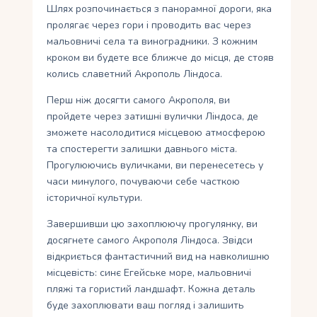
Шлях розпочинається з панорамної дороги, яка
пролягає через гори і проводить вас через
мальовничі села та виноградники. З кожним
кроком ви будете все ближче до місця, де стояв
колись славетний Акрополь Ліндоса.
Перш ніж досягти самого Акрополя, ви
пройдете через затишні вулички Ліндоса, де
зможете насолодитися місцевою атмосферою
та спостерегти залишки давнього міста.
Прогулюючись вуличками, ви перенесетесь у
часи минулого, почуваючи себе часткою
історичної культури.
Завершивши цю захоплюючу прогулянку, ви
досягнете самого Акрополя Ліндоса. Звідси
відкриється фантастичний вид на навколишню
місцевість: синє Егейське море, мальовничі
пляжі та гористий ландшафт. Кожна деталь
буде захоплювати ваш погляд і залишить