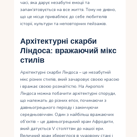
часі, яка дарує незабутні емоції та
запам’ятовується на все життя. Тому не дивно,
що це місце приваблює до себе любителів
історії, культури та неповторних пейзажів.
Архітектурні скарби
Ліндоса: вражаючий мікс
стилів
Архітектурні скарби Ліндоса – це незабутній
мікс різних стилів, який зачаровує своєю красою
і вражає своєю розмаїтістю. На Акрополі
Ліндоса можна побачити архітектурні споруди,
що належать до різних епох, починаючи з
давньогрецького періоду і закінчуючи
середньовіччям. Один з найбільш вражаючих
об’єктів – це давньогрецький храм Афродити,
який датується V століттям до нашої ери.
Величний храм збереглося в чудовому стані і