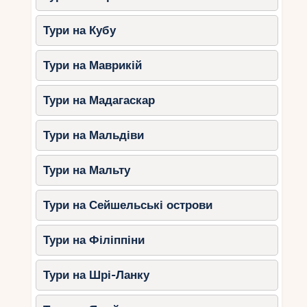
Ринок Вікторії (Мае)
– купівля
сувенірів та свіжих тропічних фруктів.
Тури на Кубу
Історична плантація L’Union Estate
(Ла-Діг)
– знайомство з історією
Тури на Маврикій
Сейшел.
Кулінарні майстер-класи
–
Тури на Мадагаскар
приготування креольських страв
разом із дітьми.
Тури на Мальдіви
Поради для сімейного
Тури на Мальту
відпочинку на Сейшелах
Тури на Сейшельські острови
Вибирайте курорти з дитячим
клубом
– це зробить відпочинок
Тури на Філіппіни
комфортнішим.
Бронюйте заздалегідь
– найкращі
Тури на Шрі-Ланку
сімейні готелі швидко заповнюються.
Використовуйте сонцезахисні