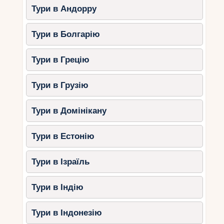
Тури в Андорру
Пляж Petite Anse
– лагуна із м’яким
входом у воду.
Тури в Болгарію
Няня за запитом
для зручності
батьків.
Тури в Грецію
3.
Raffles Seychelles (Праслін)
Тури в Грузію
– сімейний відпочинок з
преміальним сервісом
Тури в Домінікану
Цей курорт розташований на знаменитому
острові Праслін та ідеально підходить для
Тури в Естонію
сімейних канікул.
Тури в Ізраїль
Приватні басейни в кожній віллі
.
Клуб Raffles Kids
з іграми та
Тури в Індію
навчальними програмами.
Пляж Anse Takamaka
– спокійні води
Тури в Індонезію
та м’який пісок.