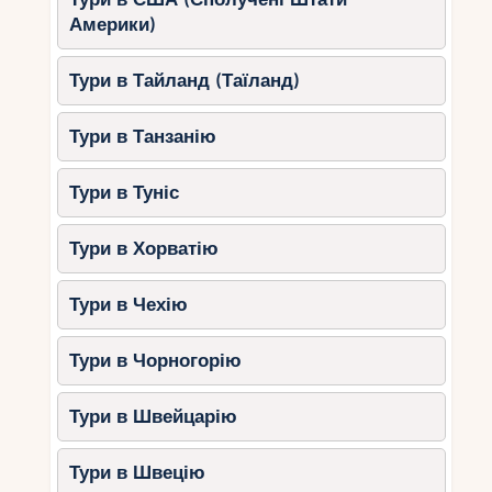
Америки)
1.
Пляжний відпочинок та
купання
Тури в Тайланд (Таїланд)
Beau Vallon (Мае)
– широкий пляж з
Тури в Танзанію
теплою водою та водними розвагами.
Anse Lazio (Праслін)
– спокійний
Тури в Туніс
океан та пологий вхід у воду.
Anse Source d’Argent (Ла-Діг)
– пляж
Тури в Хорватію
з рожевим піском та гладкими
валунами.
Тури в Чехію
2.
Природні заповідники та
Тури в Чорногорію
екскурсії
Vallée de Mai (Праслін)
– прогулянка
Тури в Швейцарію
лісом з пальмами Coco de Mer.
Острів Курйоз
– знайомство з
Тури в Швецію