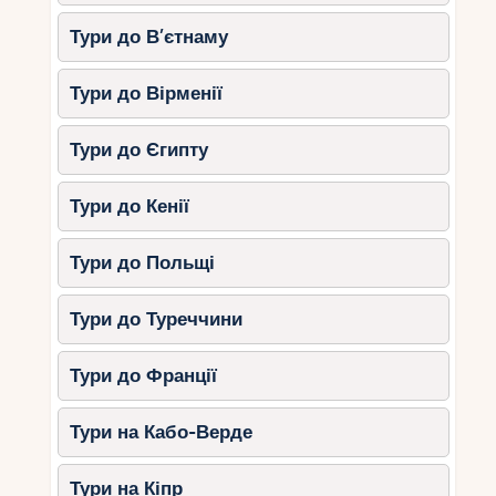
гігантськими черепахами.
Morne Seychellois National Park
Тури до В’єтнаму
(Мае)
– стежки з чудовими видами.
Тури до Вірменії
3.
Морські прогулянки та
сноркелінг
Тури до Єгипту
Човни зі скляним дном
– безпечний
Тури до Кенії
спосіб познайомити дітей із
підводним світом.
Тури до Польщі
Екскурсія на острів Арід
–
спостереження за птахами та
Тури до Туреччини
природою.
Дайвінг для дітей (з 8 років)
–
Тури до Франції
навчання у теплих водах Індійського
океану.
Тури на Кабо-Верде
4.
Культурні розваги
Тури на Кіпр