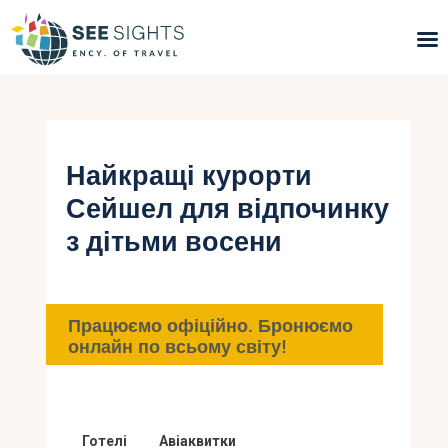
Пошук турів
Гарячі тури
Найкращі курорти
Сейшел для відпочинку
Типи Турів
з дітьми восени
Країни
Інфо
Працюємо офіційно. Бронюємо
онлайн по всьому світу!
Блог
Контакти