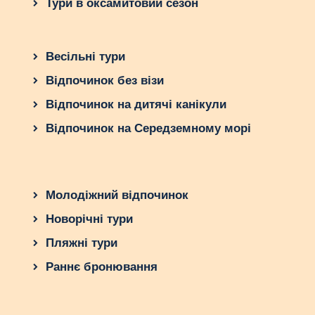
Тури в оксамитовий сезон
Сейшели в оксамитовий сезон подарують вашій
родині незабутні враження та справжній
відпочинок у раю!
Весільні тури
Відпочинок без візи
Відпочинок на дитячі канікули
Відпочинок на Середземному морі
Молодіжний відпочинок
Новорічні тури
Пляжні тури
Раннє бронювання