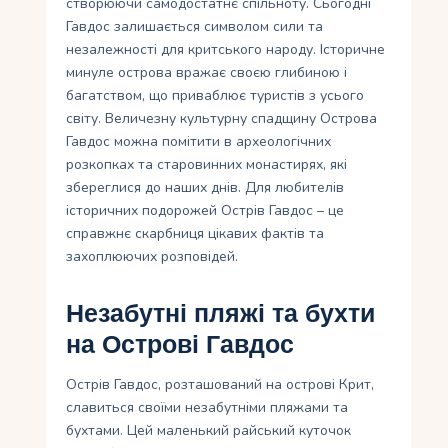
створюючи самодостатнє спільноту. Сьогодні
Гавдос залишається символом сили та
незалежності для критського народу. Історичне
минуле острова вражає своєю глибиною і
багатством, що приваблює туристів з усього
світу. Величезну культурну спадщину Острова
Гавдос можна помітити в археологічних
розкопках та старовинних монастирях, які
збереглися до наших днів. Для любителів
історичних подорожей Острів Гавдос – це
справжнє скарбниця цікавих фактів та
захоплюючих розповідей.
Незабутні пляжі та бухти
на Острові Гавдос
Острів Гавдос, розташований на острові Крит,
славиться своїми незабутніми пляжами та
бухтами. Цей маленький райський куточок