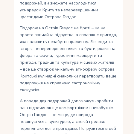
подорожей, ви зможете насолодитися
усмарадом Криту та неперевершеними
краєвидами Острова Гавдос.
Подорож на Острів Гавдос на Криті – це не
просто звичайна відпустка, а справжнє пригода,
яка залишить незабутні враження. Легенди та
історія, неперевершені пляжі та бухти, розкішна
флора та фауна, туристичні маршрути та
пригоди, традиції та культура місцевих жителів
– все це створює унікальну атмосферу острова.
Критські кулінарні смаколики перетворять ваше
подорожжя на справжню гастрономічну
екскурсію.
А поради для подорожей допоможуть зробити
ваш відпочинок ще комфортнішим і незабутнім.
Острів Гавдос – це місце, де природа
поєднується з культурою, а спокій і релакс
переплітаються з пригодами. Погрузьтеся в цей