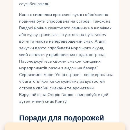
соусі бешамель.
Вона є символом критської кухні і обов’язково
повинна бути спробована на острові. Також на
Гавдосі можна скуштувати свинину на шпажках
або курку-гриль, які готуються на вугільному
вогні та мають неперевершений смак. А для
закуски варто спробувати морського окуня,
який ловлять у прибережних водах острова.
Насолоджуйтесь свіжим смаком крицьких
морепродуктів разом з видом на безкраї
Середземне море. Усі ці страви – лише краплина
у багатстві критської кухні, яка радує гостей
острова своїми смаками та ароматами.
Вирушайте на Острів Гавдос і випробуйте цей
аутентичний смак Криту!
Поради для подорожей
на Острів Гавдос: