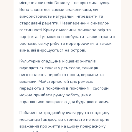
місцевих жителів Гавдосу – це критська кухня.
Вона славиться своїми смаколиками, які
використовують натуральні інгредієнти та
стародавні рецепти. Незаперечним символом
гостинності Криту є маслини, оливкова олія та
сир фета. Тут можна спробувати також страви з
овочами, свіжу рибу та морепродукти, а також
вина, які вирощуються на острові.
Культурне спадщина місцевих жителів
виявляється також у ремеслах, таких як
виготовлення виробів з вовни, кераміки та
вишивки. Майстерностей цих ремесел
передають з покоління в покоління, і сьогодні
можна придбати ручну роботу, яка є
справжньою розкрасою для будь-якого дому.
Побачивши традиційну культуру та спадщину
мешканців Гавдосу, ви отримаєте неповторне
враження про життя на цьому прекрасному