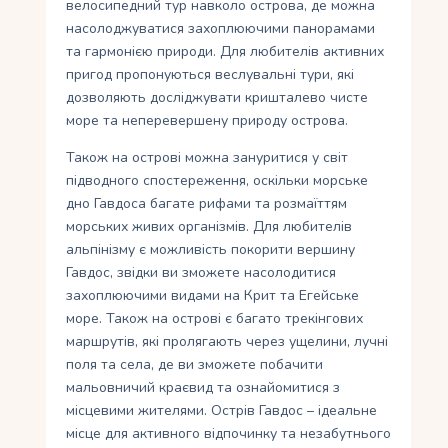
велосипедний тур навколо острова, де можна
насолоджуватися захоплюючими панорамами
та гармонією природи. Для любителів активних
пригод пропонуються веслувальні тури, які
дозволяють досліджувати кришталево чисте
море та неперевершену природу острова.
Також на острові можна зануритися у світ
підводного спостереження, оскільки морське
дно Гавдоса багате рифами та розмаїттям
морських живих організмів. Для любителів
альпінізму є можливість покорити вершину
Гавдос, звідки ви зможете насолодитися
захоплюючими видами на Крит та Егейське
море. Також на острові є багато трекінгових
маршрутів, які пролягають через ущелини, лучні
поля та села, де ви зможете побачити
мальовничий краєвид та ознайомитися з
місцевими жителями. Острів Гавдос – ідеальне
місце для активного відпочинку та незабутнього