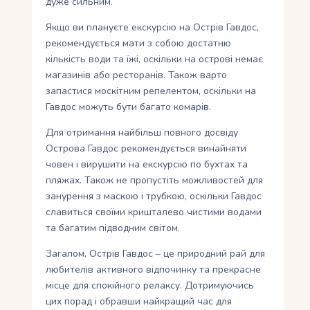
дуже сильним.
Якщо ви плануєте екскурсію на Острів Гавдос,
рекомендується мати з собою достатню
кількість води та їжі, оскільки на острові немає
магазинів або ресторанів. Також варто
запастися москітним репелентом, оскільки на
Гавдос можуть бути багато комарів.
Для отримання найбільш повного досвіду
Острова Гавдос рекомендується винайняти
човен і вирушити на екскурсію по бухтах та
пляжах. Також не пропустіть можливостей для
занурення з маскою і трубкою, оскільки Гавдос
славиться своїми кришталево чистими водами
та багатим підводним світом.
Загалом, Острів Гавдос – це природний рай для
любителів активного відпочинку та прекрасне
місце для спокійного релаксу. Дотримуючись
цих порад і обравши найкращий час для