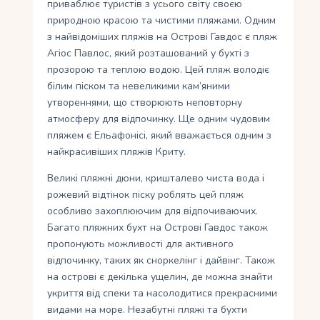
приваблює туристів з усього світу своєю
природною красою та чистими пляжами. Одним
з найвідоміших пляжів на Острові Гавдос є пляж
Агіос Павлос, який розташований у бухті з
прозорою та теплою водою. Цей пляж володіє
білим піском та невеликими кам’яними
утвореннями, що створюють неповторну
атмосферу для відпочинку. Ще одним чудовим
пляжем є Ельафонісі, який вважається одним з
найкрасивіших пляжів Криту.
Великі пляжні дюни, кришталево чиста вода і
рожевий відтінок піску роблять цей пляж
особливо захоплюючим для відпочиваючих.
Багато пляжних бухт на Острові Гавдос також
пропонують можливості для активного
відпочинку, таких як сноркелінг і дайвінг. Також
на острові є декілька ущелин, де можна знайти
укриття від спеки та насолодитися прекрасними
видами на море. Незабутні пляжі та бухти