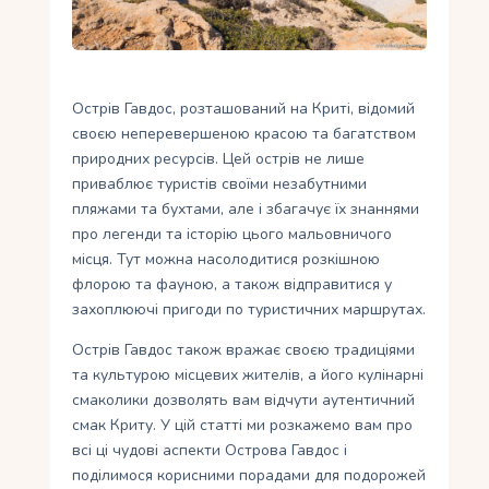
Укр
Ру
Острів Гавдос, розташований на Криті, відомий
своєю неперевершеною красою та багатством
природних ресурсів. Цей острів не лише
приваблює туристів своїми незабутними
пляжами та бухтами, але і збагачує їх знаннями
про легенди та історію цього мальовничого
місця. Тут можна насолодитися розкішною
флорою та фауною, а також відправитися у
захоплюючі пригоди по туристичних маршрутах.
Острів Гавдос також вражає своєю традиціями
та культурою місцевих жителів, а його кулінарні
смаколики дозволять вам відчути аутентичний
смак Криту. У цій статті ми розкажемо вам про
всі ці чудові аспекти Острова Гавдос і
поділимося корисними порадами для подорожей