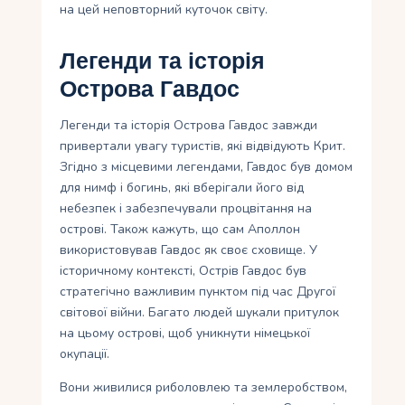
на цей неповторний куточок світу.
Легенди та історія
Острова Гавдос
Легенди та історія Острова Гавдос завжди
привертали увагу туристів, які відвідують Крит.
Згідно з місцевими легендами, Гавдос був домом
для нимф і богинь, які вберігали його від
небезпек і забезпечували процвітання на
острові. Також кажуть, що сам Аполлон
використовував Гавдос як своє сховище. У
історичному контексті, Острів Гавдос був
стратегічно важливим пунктом під час Другої
світової війни. Багато людей шукали притулок
на цьому острові, щоб уникнути німецької
окупації.
Вони живилися риболовлею та землеробством,