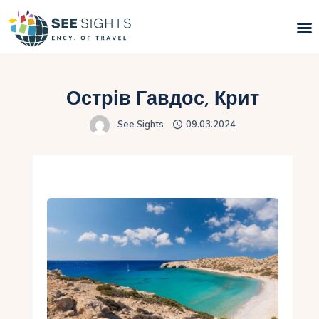
Пошук турів
Острів Гавдос, Крит
Гарячі тури
See Sights
09.03.2024
Типи Турів
Країни
Інфо
Блог
Контакти