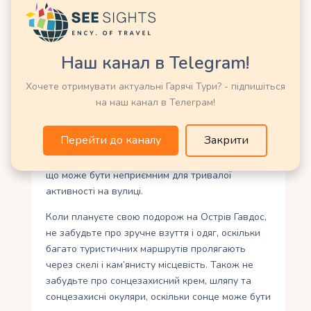
найкращий час та корисні
поради
Наш канал в Telegram!
Найкращий час для відвідування Острова
Гавдос – весна та осінь, коли клімат на Криті є
Хочете отримувати актуальні Гарячі Тури? - підпишіться
помірним і приємним. У цей період температура
на наш канал в Телеграм!
повітря становить близько 20-25 градусів
Цельсія, а вода прогрівається до комфортних
Перейти до каналу
Закрити
18-22 градусів. Літні місяці можуть бути дуже
спекотними, з температурою понад 30 градусів,
що може бути неприємним для тривалої
активності на вулиці.
Коли плануєте свою подорож на Острів Гавдос,
не забудьте про зручне взуття і одяг, оскільки
багато туристичних маршрутів пролягають
через скелі і кам’янисту місцевість. Також не
забудьте про сонцезахисний крем, шляпу та
сонцезахисні окуляри, оскільки сонце може бути