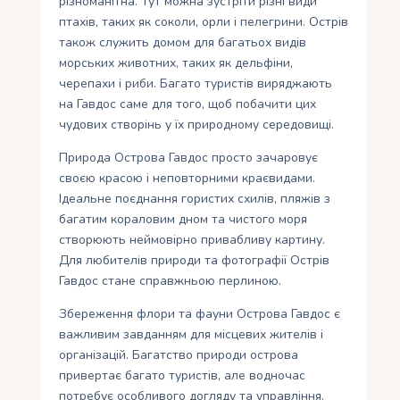
різноманітна. Тут можна зустріти різні види
птахів, таких як соколи, орли і пелегрини. Острів
також служить домом для багатьох видів
морських животних, таких як дельфіни,
черепахи і риби. Багато туристів виряджають
на Гавдос саме для того, щоб побачити цих
чудових створінь у їх природному середовищі.
Природа Острова Гавдос просто зачаровує
своєю красою і неповторними краєвидами.
Ідеальне поєднання гористих схилів, пляжів з
багатим кораловим дном та чистого моря
створюють неймовірно привабливу картину.
Для любителів природи та фотографії Острів
Гавдос стане справжньою перлиною.
Збереження флори та фауни Острова Гавдос є
важливим завданням для місцевих жителів і
організацій. Багатство природи острова
привертає багато туристів, але водночас
потребує особливого догляду та управління.