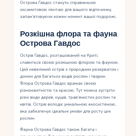
Острова Гавдос стануть справжньою
оксамитовою лентаю для вашого відпочинку,
запам’ятовуючи кожен момент вашої подорожі.
Розкішна флора та фауна
Острова Гавдос
Острів Гавдос, розташований на Криті,
славиться своєю розкішною флорою та фауною.
Цей невеликий острів є природним резерватом і
домом для багатьох видів рослин і тварин.
Флора Острова Гавдос вражає своєю
різноманітністю та красою. Тут можна зустріти
різні види дерев, кущів, трав’янистих рослин та
квітів. Острів володіє унікальною екосистемою,
яка забезпечує ідеальні умови для росту цих
рослин.
Фауна Острова Гавдос також багата і