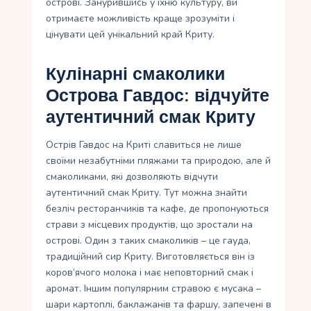
острові. Занурившись у їхню культуру, ви
отримаєте можливість краще зрозуміти і
цінувати цей унікальний край Криту.
Кулінарні смаколики
Острова Гавдос: відчуйте
аутентичний смак Криту
Острів Гавдос на Криті славиться не лише
своїми незабутніми пляжами та природою, але й
смаколиками, які дозволяють відчути
аутентичний смак Криту. Тут можна знайти
безліч ресторанчиків та кафе, де пропонуються
страви з місцевих продуктів, що зростали на
острові. Один з таких смаколиків – це гауда,
традиційний сир Криту. Виготовляється він із
коров’ячого молока і має неповторний смак і
аромат. Іншим популярним стравою є мусака –
шари картоплі, баклажанів та фаршу, запечені в